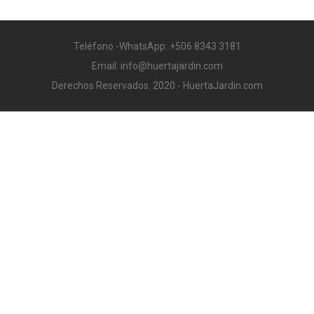
Teléfono -WhatsApp: +506 8343 3181
Email: info@huertajardin.com
Derechos Reservados. 2020 - HuertaJardin.com